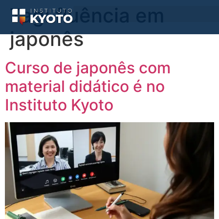
Tag:
fluência em
japonês
Curso de japonês com
material didático é no
Instituto Kyoto