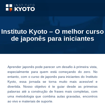
Instituto Kyoto – O melhor curso
de japonês para iniciantes
Aprender japonês pode parecer um desafio à primeira vista,
especialmente para quem está começando do zero. No
entanto, com o curso de japonês para iniciantes do Instituto
Kyoto, essa jornada se torna muito mais acessível e
divertida. Nosso objetivo é te guiar desde as primeiras
palavras até a construção de frases mais completas, com
uma metodologia que combina aulas gravadas, encontros
ao vivo e materiais de suporte.