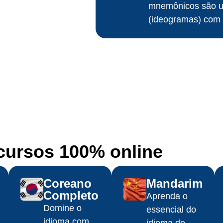
mnemônicos são um
(ideogramas) com m
ursos 100% online​
Coreano
Mandarim
Completo
Aprenda o
Domine o
essencial do
idioma com
idioma de