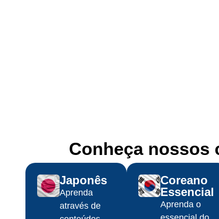
Conheça nossos c
Japonês​
Coreano
Essencial
Aprenda
Aprenda o
através de
essencial do
conteúdos