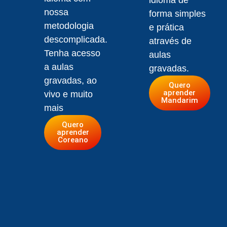
nossa
forma simples
metodologia
e prática
descomplicada.
através de
Tenha acesso
aulas
a aulas
gravadas.
gravadas, ao
Quero
aprender
vivo e muito
Mandarim
mais
Quero
aprender
Coreano