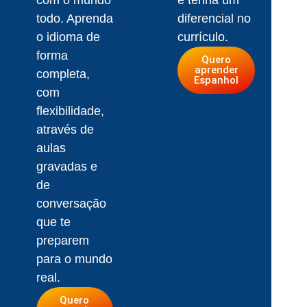
todo. Aprenda
diferencial no
o idioma de
currículo.
forma
Quero
aprender
completa,
Espanhol
com
flexibilidade,
através de
aulas
gravadas e
de
conversação
que te
preparem
para o mundo
real.
Quero