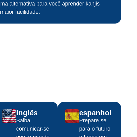
a alternativa para você aprender kanjis
aior facilidade.
Inglês
espanhol
Saiba
Prepare-se
comunicar-se
para o futuro
com o mundo
e tenha um