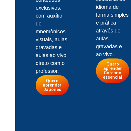
idioma de
exclusivos,
forma simples
com auxílio
e prática
de
através de
mnemônicos
aulas
visuais, aulas
gravadas e
gravadas e
ao vivo.
aulas ao vivo
direto com o
Quero
aprender
professor.
Coreano
essencial
Quero
aprender
Japonês