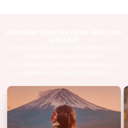
Aprender japonês ficou fácil com
a Kyoto!
Descubra tudo o que o curso oferece para
transformar seu aprendizado.
Obs: Todos os níveis estão disponíveis na
plataforma para acesso imediato.