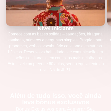
Nível Iniciante
Comece com as bases sólidas – saudações, hiragana,
katakana, números e perguntas simples. Progrida para
pronomes, verbos, vocabulário cotidiano e estruturas
básicas. Desenvolva habilidades de comunicação em
situações cotidianas e em contextos mais detalhados.
Este nível compreende 60 aulas, sendo equivalente ao
nível N5 do JLPT.
Além de tudo isso, você ainda
leva bônus exclusivos
Bônus Exclusivos para Acelerar Seu