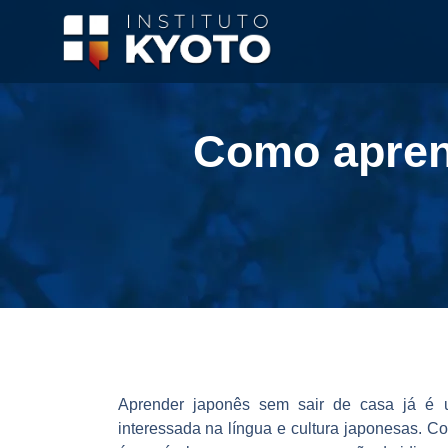
Como apren
Aprender japonês sem sair de casa
já é u
interessada na língua e cultura japonesas. Co