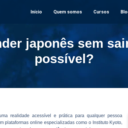
Início
Quem somos
Cursos
Blo
der japonês sem sair
possível?
ma realidade acessível e prática para qualquer pessoa
m plataformas online especializadas como o Instituto Kyoto,