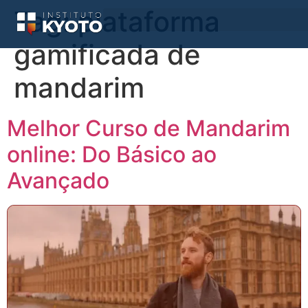
Tag:
plataforma
gamificada de
mandarim
Melhor Curso de Mandarim
online: Do Básico ao
Avançado