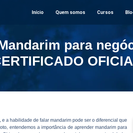
Início
Quem somos
Cursos
Blo
Mandarim para negóc
CERTIFICADO OFICIA
e a habilidade de falar mandarim pode ser o diferencial que
 Kyoto, entendemos a importância de aprender mandarim para