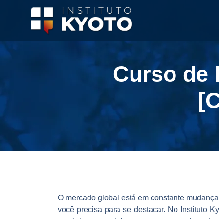
Curso de 
[
O mercado global está em constante mudança, 
você precisa para se destacar. No Instituto