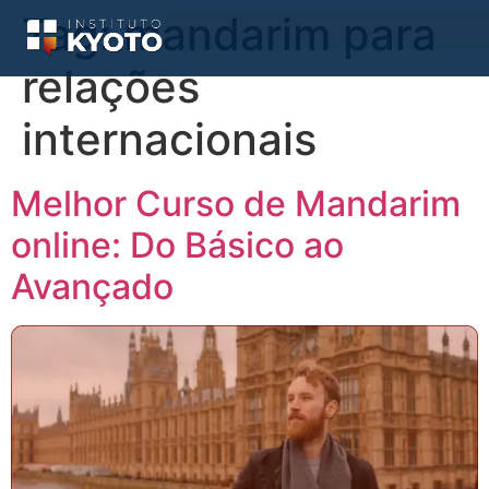
Tag:
mandarim para
relações
internacionais
Melhor Curso de Mandarim
online: Do Básico ao
Avançado