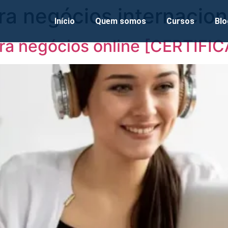
a negócios internacion
Início
Quem somos
Cursos
Blo
ra negócios online [CERTIFI