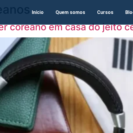
eanos
Início
Quem somos
Cursos
Blo
r coreano em casa do jeito c