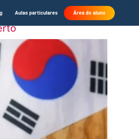
g
Aulas particulares
Área do aluno
erto