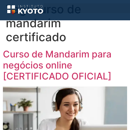
Tag:
curso de
mandarim
certificado
Curso de Mandarim para
negócios online
[CERTIFICADO OFICIAL]