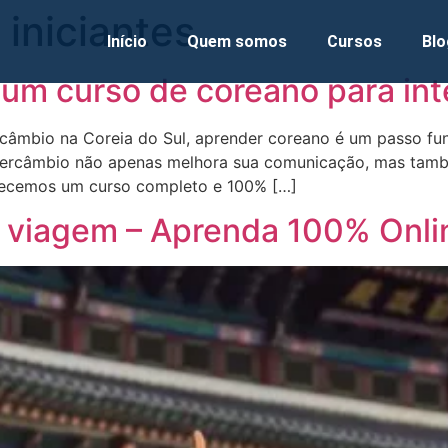
 iniciantes
Início
Quem somos
Cursos
Blo
 um curso de coreano para in
ercâmbio na Coreia do Sul, aprender coreano é um passo fu
ntercâmbio não apenas melhora sua comunicação, mas tam
ferecemos um curso completo e 100% […]
 viagem – Aprenda 100% Onli