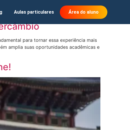
g
Aulas particulares
Área do aluno
tercâmbio
ndamental para tornar essa experiência mais
bém amplia suas oportunidades acadêmicas e
ne!