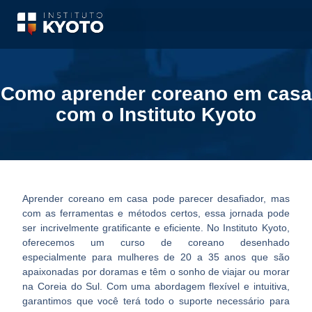
Como aprender coreano em casa
com o Instituto Kyoto
Aprender coreano em casa pode parecer desafiador, mas
com as ferramentas e métodos certos, essa jornada pode
ser incrivelmente gratificante e eficiente. No Instituto Kyoto,
oferecemos um curso de coreano desenhado
especialmente para mulheres de 20 a 35 anos que são
apaixonadas por doramas e têm o sonho de viajar ou morar
na Coreia do Sul. Com uma abordagem flexível e intuitiva,
garantimos que você terá todo o suporte necessário para