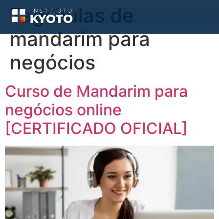
Tag:
aulas de
mandarim para
negócios
Curso de Mandarim para
negócios online
[CERTIFICADO OFICIAL]