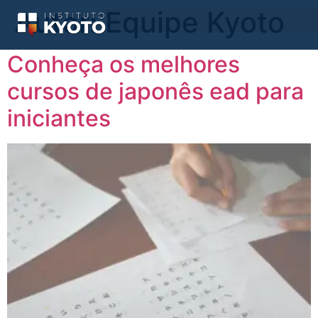
Autor:
Equipe Kyoto
Conheça os melhores
cursos de japonês ead para
iniciantes