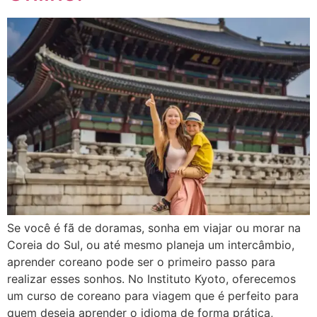
Se você é fã de doramas, sonha em viajar ou morar na
Coreia do Sul, ou até mesmo planeja um intercâmbio,
aprender coreano pode ser o primeiro passo para
realizar esses sonhos. No Instituto Kyoto, oferecemos
um curso de coreano para viagem que é perfeito para
quem deseja aprender o idioma de forma prática,