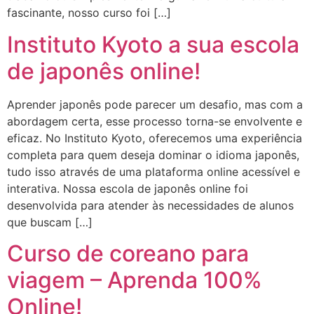
fascinante, nosso curso foi […]
Instituto Kyoto a sua escola
de japonês online!
Aprender japonês pode parecer um desafio, mas com a
abordagem certa, esse processo torna-se envolvente e
eficaz. No Instituto Kyoto, oferecemos uma experiência
completa para quem deseja dominar o idioma japonês,
tudo isso através de uma plataforma online acessível e
interativa. Nossa escola de japonês online foi
desenvolvida para atender às necessidades de alunos
que buscam […]
Curso de coreano para
viagem – Aprenda 100%
Online!