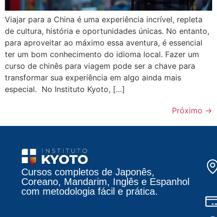
Viajar para a China é uma experiência incrível, repleta
de cultura, história e oportunidades únicas. No entanto,
para aproveitar ao máximo essa aventura, é essencial
ter um bom conhecimento do idioma local. Fazer um
curso de chinês para viagem pode ser a chave para
transformar sua experiência em algo ainda mais
especial. No Instituto Kyoto, […]
Próximo
→
Cursos completos de Japonês,
Coreano, Mandarim, Inglês e Espanhol
com metodologia fácil e prática.