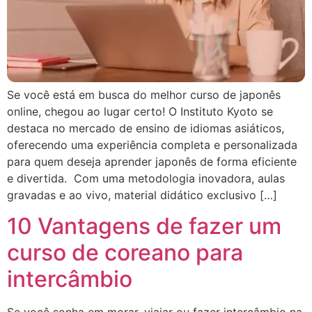
Se você está em busca do melhor curso de japonês
online, chegou ao lugar certo! O Instituto Kyoto se
destaca no mercado de ensino de idiomas asiáticos,
oferecendo uma experiência completa e personalizada
para quem deseja aprender japonês de forma eficiente
e divertida. Com uma metodologia inovadora, aulas
gravadas e ao vivo, material didático exclusivo […]
10 Vantagens de fazer um
curso de coreano para
intercâmbio