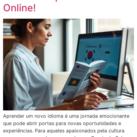
Online!
Aprender um novo idioma é uma jornada emocionante
que pode abrir portas para novas oportunidades e
experiências. Para aqueles apaixonados pela cultura