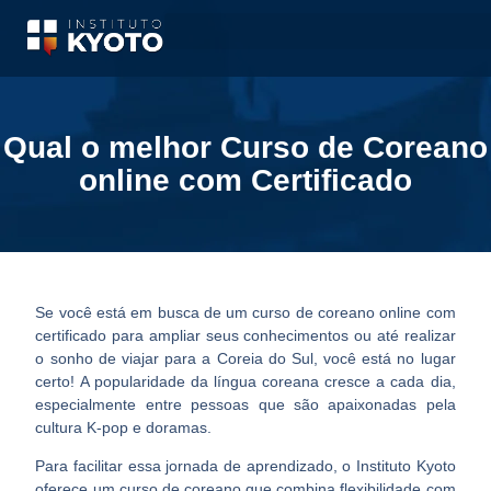
Qual o melhor Curso de Coreano
online com Certificado
Se você está em busca de um curso de coreano online com
certificado para ampliar seus conhecimentos ou até realizar
o sonho de viajar para a Coreia do Sul, você está no lugar
certo! A popularidade da língua coreana cresce a cada dia,
especialmente entre pessoas que são apaixonadas pela
cultura K-pop e doramas.
Para facilitar essa jornada de aprendizado, o Instituto Kyoto
oferece um curso de coreano que combina flexibilidade com