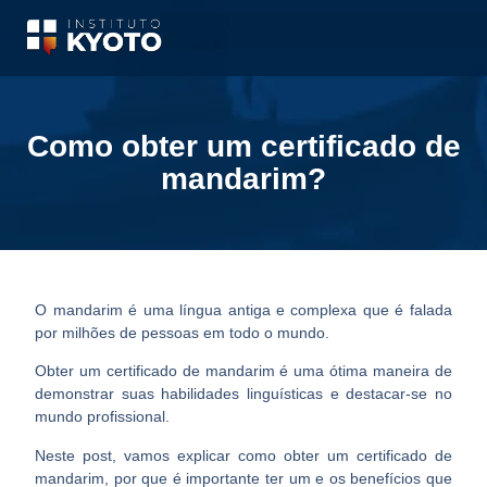
Como obter um certificado de
mandarim?
O mandarim é uma língua antiga e complexa que é falada
por milhões de pessoas em todo o mundo.
Obter um certificado de mandarim é uma ótima maneira de
demonstrar suas habilidades linguísticas e
destacar-se no
mundo profissional
.
Neste post, vamos explicar como obter um certificado de
mandarim, por que é importante ter um e os benefícios que