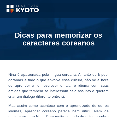
Dicas para memorizar os
caracteres coreanos
Nina é apaixonada pela língua coreana. Amante de k-pop,
doramas e tudo o que envolve essa cultura, não vê a hora
de aprender a ler, escrever e falar o idioma com suas
amigas que também se interessam pelo assunto e querem
criar um diálogo diferente entre si.
Mas assim como acontece com o aprendizado de outros
idiomas, aprender coreano parece bem difícil, além de
muito caro para Nina. Com muita vontade de estudar sobre