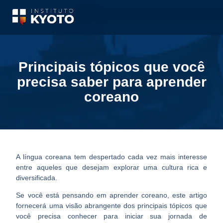
Principais tópicos que você
precisa saber para aprender
coreano
A língua coreana tem despertado cada vez mais interesse
entre aqueles que desejam
explorar uma cultura rica e
diversificada
.
Se você está pensando em aprender coreano, este artigo
fornecerá uma visão abrangente dos principais tópicos que
você precisa conhecer para
iniciar sua jornada de