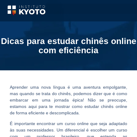
Dicas para estudar chinês online
com eficiência
Aprender uma nova língua
é uma aventura empolgante
,
mas quando se trata do chinês, podemos dizer que é como
embarcar em uma jornada épica! Não se preocupe,
estamos aqui para te mostrar como
estudar chinês online
de forma eficiente e descomplicada
.
É importante encontrar um curso online que seja adaptado
às suas necessidades. Um diferencial é escolher um curso
com um professor brasileiro, que entenda as