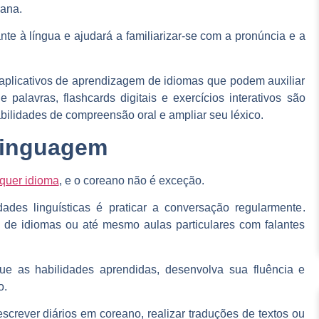
eana.
nte à língua
e ajudará a familiarizar-se com a pronúncia e a
 aplicativos de aprendizagem de idiomas que podem auxiliar
 palavras, flashcards digitais e exercícios interativos
são
abilidades de compreensão oral e ampliar seu léxico.
 linguagem
lquer idioma
, e o coreano não é exceção.
dades linguísticas é
praticar a conversação regularmente
.
a de idiomas ou até mesmo aulas particulares com falantes
que as habilidades aprendidas, desenvolva sua fluência e
o
.
escrever diários em coreano, realizar traduções de textos ou