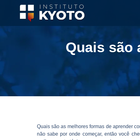
Quais são 
Quais são as melhores formas de aprender c
não sabe por onde começar, então você cheg