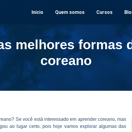
Início
Quem somos
Cursos
Blo
as melhores formas 
coreano
oreano
? Se você está interessado em aprender coreano, mas
ou ao lugar certo, pois hoje vamos explorar algumas das