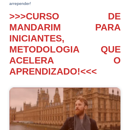
arrepender!
>>>CURSO DE
MANDARIM PARA
INICIANTES,
METODOLOGIA QUE
ACELERA O
APRENDIZADO!<<<