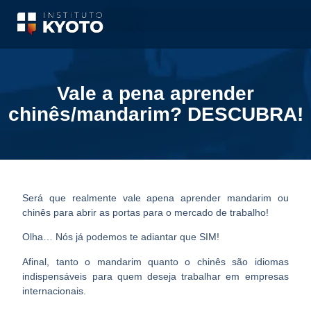
Vale a pena aprender
chinês/mandarim? DESCUBRA!
Será que realmente
vale apena aprender mandarim
ou
chinês para abrir as portas para o mercado de trabalho!
Olha… Nós já podemos te adiantar que SIM!
Afinal, tanto o mandarim quanto o chinês são idiomas
indispensáveis para quem deseja trabalhar em empresas
internacionais.