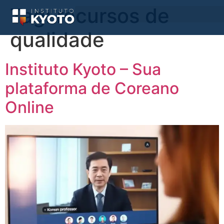
Tag:
recursos de
qualidade
Instituto Kyoto – Sua
plataforma de Coreano
Online