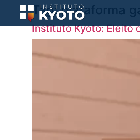
Tag:
plataforma g
Instituto Kyoto: Eleit