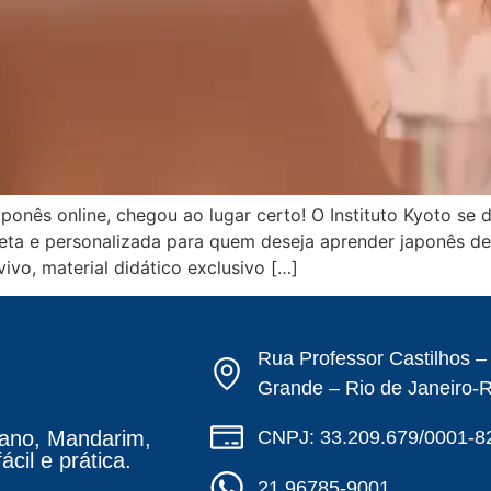
ponês online, chegou ao lugar certo! O Instituto Kyoto se
eta e personalizada para quem deseja aprender japonês de
ivo, material didático exclusivo […]
Rua Professor Castilhos 
Grande – Rio de Janeiro-
CNPJ: 33.209.679/0001-8
ano, Mandarim,
cil e prática.
21 96785-9001