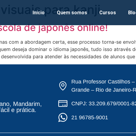
isuais para kanji
Início
Quem somos
Cursos
Blo
scola de japonês online!
as com a abordagem certa, esse processo torna-se envolve
em deseja dominar o idioma japonês, tudo isso através de
oi desenvolvida para atender às necessidades de alunos qu
Rua Professor Castilhos 
Grande – Rio de Janeiro-
CNPJ: 33.209.679/0001-8
ano, Mandarim,
cil e prática.
21 96785-9001