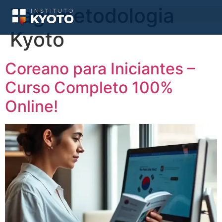
Tag:
metodologia
Kyoto
Coreano para Iniciantes –
Curso Completo 100%
Online!