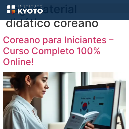
Tag:
material
didático coreano
Coreano para Iniciantes –
Curso Completo 100%
Online!