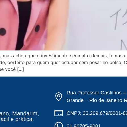
mas achou que o investimento seria alto demais, temos uma
ade, perfeito para quem quer estudar sem pesar no bolso. 
ue você […]
Rua Professor Castilhos 
Grande – Rio de Janeiro-
CNPJ: 33.209.679/0001-8
ano, Mandarim,
cil e prática.
21 96785-9001