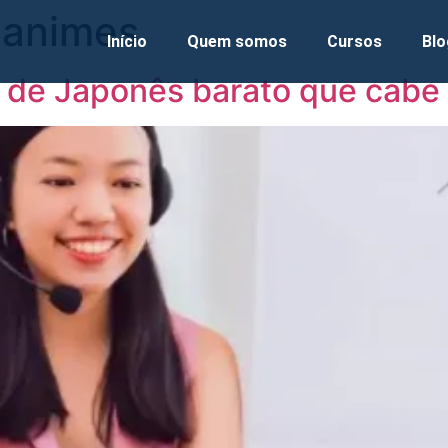
 animes
Início
Quem somos
Cursos
Blo
o de Japonês barato que cabe 