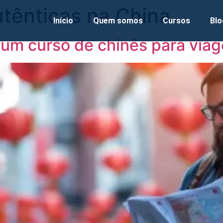
utênticas na China
Início
Quem somos
Cursos
Blo
 um curso de chinês para via