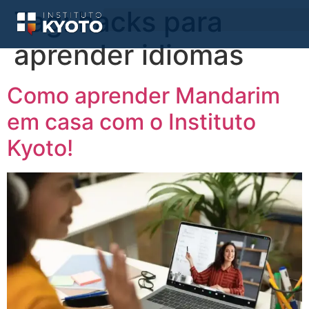
Tag:
hacks para
aprender idiomas
Como aprender Mandarim
em casa com o Instituto
Kyoto!