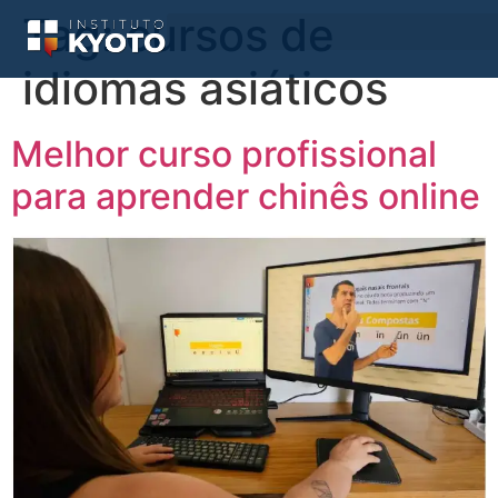
Tag:
cursos de
idiomas asiáticos
Melhor curso profissional
para aprender chinês online