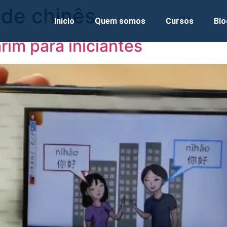
 de chinês
Início
Quem somos
Cursos
Blo
im para iniciantes