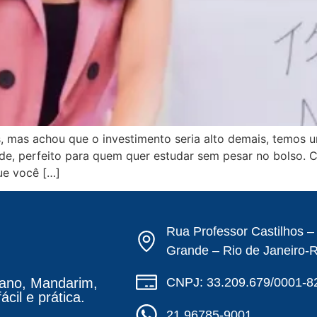
mas achou que o investimento seria alto demais, temos uma
ade, perfeito para quem quer estudar sem pesar no bolso. 
ue você […]
Rua Professor Castilhos 
Grande – Rio de Janeiro-
CNPJ: 33.209.679/0001-8
ano, Mandarim,
cil e prática.
21 96785-9001