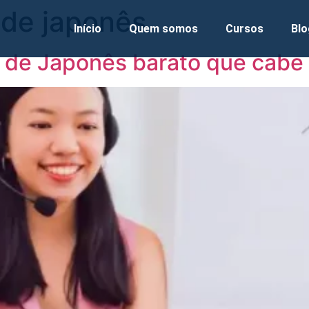
 de japonês
Início
Quem somos
Cursos
Blo
o de Japonês barato que cabe 