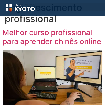
Tag:
crescimento
profissional
Melhor curso profissional
para aprender chinês online