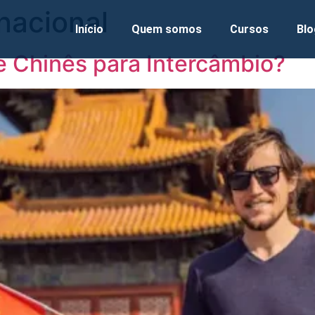
rnacional
Início
Quem somos
Cursos
Blo
e Chinês para Intercâmbio?