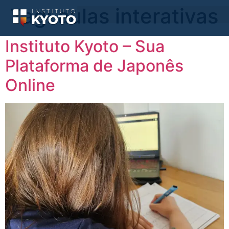
Tag:
aulas interativas
Instituto Kyoto – Sua
Plataforma de Japonês
Online