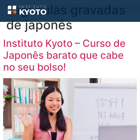
Tag:
aulas gravadas
de japonês
Instituto Kyoto – Curso de
Japonês barato que cabe
no seu bolso!