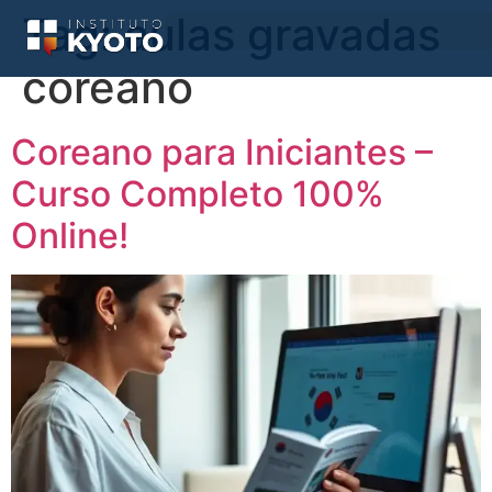
Tag:
aulas gravadas
coreano
Coreano para Iniciantes –
Curso Completo 100%
Online!