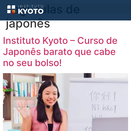
Tag:
aulas de
japonês
Instituto Kyoto – Curso de
Japonês barato que cabe
no seu bolso!